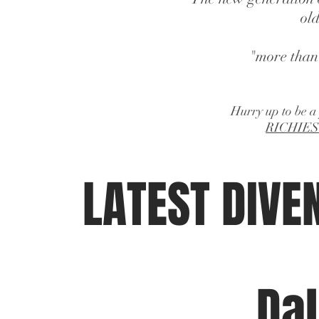
ol
"more than
Hurry up to be a 
RICHIE
LATEST DIVEN
Da