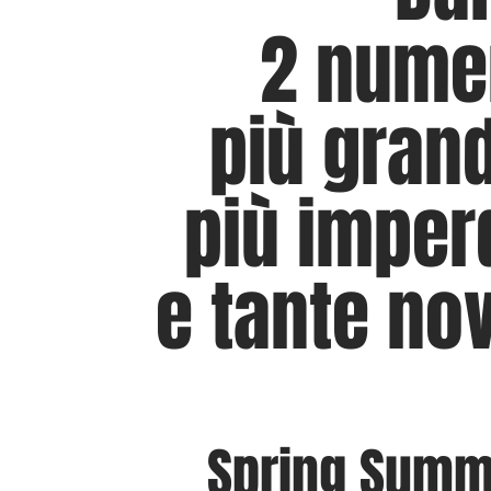
2 numer
più gran
più imperd
e tante nov
Spring Summe