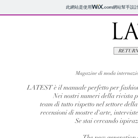
此網站是使用
.com
網站幫手設
RETURN
Magazine di moda internazion
LATEST è il manuale perfetto per fashionis
Nei nostri numeri della rivista p
team di tutto rispetto nel settore del
recensioni di mostre d'arte, intervis
Se stai cercando ispiraz
The new generation 