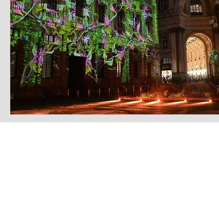
LATEST S.R.L.S.
P.IVA - CF 15126391000
REA Roma RM-1569553
Raimondo Scintu 78 street,
00173 Rome, Italy
06-86603422
Marta Forgione - president
hello.latestmagazine@gmail.com