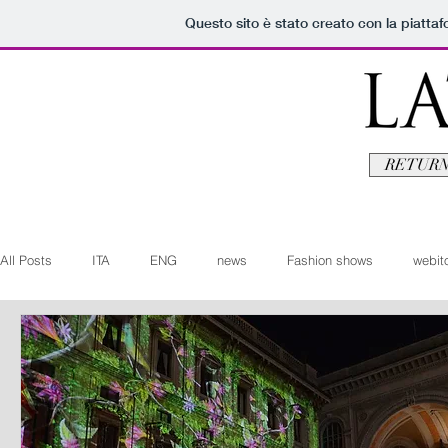
Questo sito è stato creato con la piatta
RETURN
All Posts
ITA
ENG
news
Fashion shows
webito
Art+Culture
Beauty
latestman
fashionvideo
b
Arte+Cultura
Editoriali
Webitorials
Video
Lat