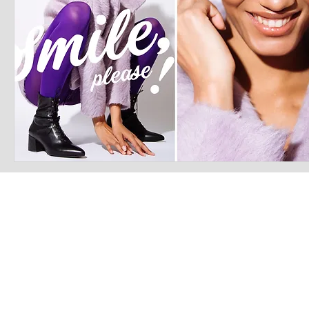
LATEST S.R.L.S.
P.IVA - CF 15126391000
REA Roma RM-1569553
Raimondo Scintu 78 street,
00173 Rome, Italy
06-86603422
Marta Forgione - president
hello.latestmagazine@gmail.com