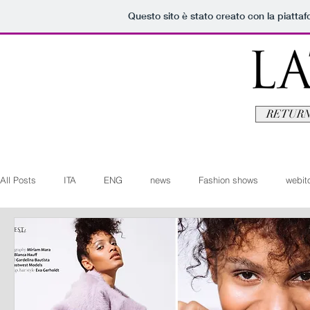
Questo sito è stato creato con la piatta
RETURN
All Posts
ITA
ENG
news
Fashion shows
webito
Art+Culture
Beauty
latestman
fashionvideo
b
Arte+Cultura
Editoriali
Webitorials
Video
Lat