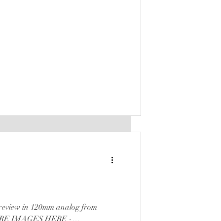
preview in 120mm analog from
MORE IMAGES HERE -