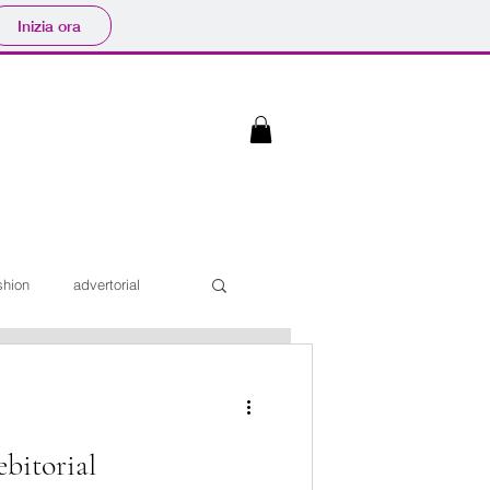
Inizia ora
shion
advertorial
Interviste
bitorial
iaggi
Sfilate