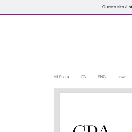
Questo sito è s
All Posts
ITA
ENG
news
Art+Culture
Beauty
latest
Arte+Cultura
Editoriali
Web