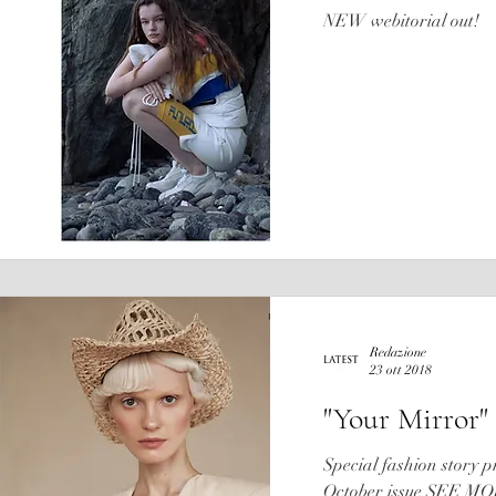
NEW webitorial out!
Redazione
23 ott 2018
"Your Mirror"
Special fashion story 
October issue SEE 