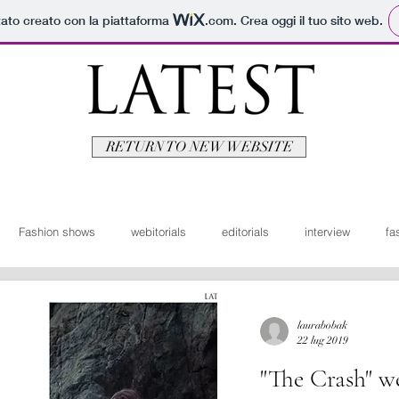
tato creato con la piattaforma
.com
. Crea oggi il tuo sito web.
RETURN TO NEW WEBSITE
Fashion shows
webitorials
editorials
interview
fa
man
fashionvideo
bridal
News ita
Travel
Moda
laurabobak
22 lug 2019
"The Crash" we
itorials
Video
Latest Uomo
Design
Bellezza
V