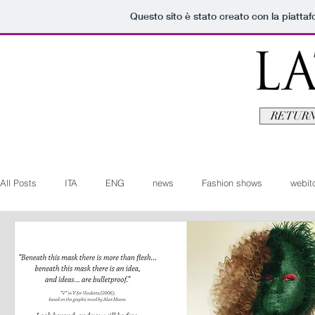
Questo sito è stato creato con la piatta
RETURN
All Posts
ITA
ENG
news
Fashion shows
webito
Art+Culture
Beauty
latestman
fashionvideo
b
Arte+Cultura
Editoriali
Webitorials
Video
Lat