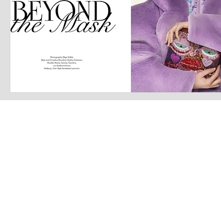
LATEST S.R.L.S.
P.IVA - CF 15126391000
REA Roma RM-1569553
Raimondo Scintu 78 street,
00173 Rome, Italy
06-86603422
Marta Forgione - president
hello.latestmagazine@gmail.com