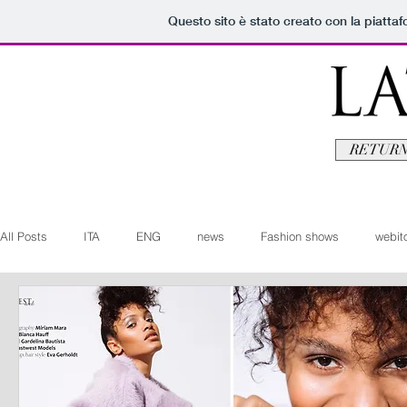
Questo sito è stato creato con la piatta
RETURN
All Posts
ITA
ENG
news
Fashion shows
webito
Art+Culture
Beauty
latestman
fashionvideo
b
Arte+Cultura
Editoriali
Webitorials
Video
Lat