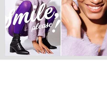
LATEST S.R.L.S.
P.IVA - CF 15126391000
REA Roma RM-1569553
Raimondo Scintu 78 street,
00173 Rome, Italy
06-86603422
Marta Forgione - president
hello.latestmagazine@gmail.com