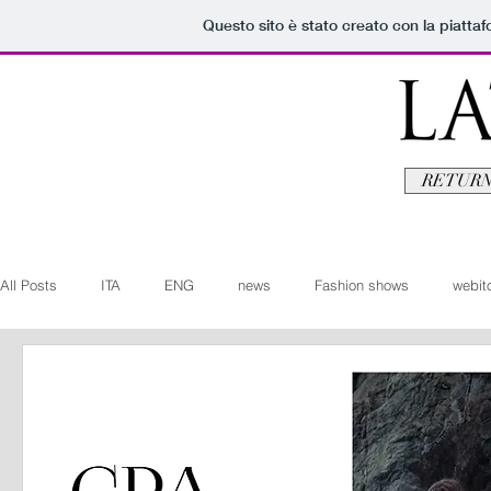
Questo sito è stato creato con la piatta
RETURN
All Posts
ITA
ENG
news
Fashion shows
webito
Art+Culture
Beauty
latestman
fashionvideo
b
Arte+Cultura
Editoriali
Webitorials
Video
Lat