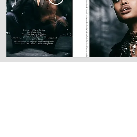
LATEST S.R.L.S.
P.IVA - CF 15126391000
REA Roma RM-1569553
Raimondo Scintu 78 street,
00173 Rome, Italy
06-86603422
Marta Forgione - president
hello.latestmagazine@gmail.com