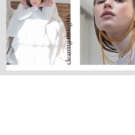
LATEST S.R.L.S.
P.IVA - CF 15126391000
REA Roma RM-1569553
Raimondo Scintu 78 street,
00173 Rome, Italy
06-86603422
Marta Forgione - president
hello.latestmagazine@gmail.com