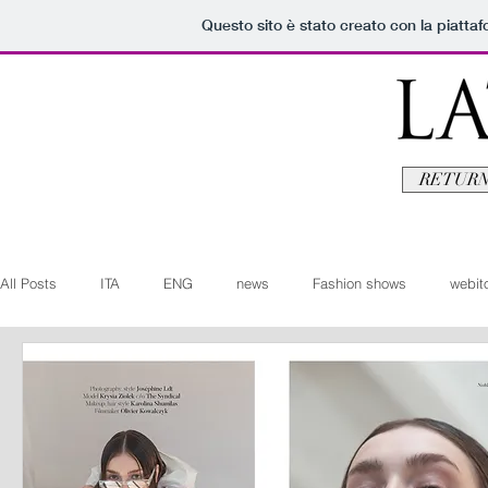
Questo sito è stato creato con la piatta
RETURN
All Posts
ITA
ENG
news
Fashion shows
webito
Art+Culture
Beauty
latestman
fashionvideo
b
Arte+Cultura
Editoriali
Webitorials
Video
Lat