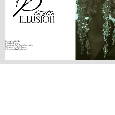
LATEST S.R.L.S.
P.IVA - CF 15126391000
REA Roma RM-1569553
Raimondo Scintu 78 street,
00173 Rome, Italy
06-86603422
Marta Forgione - president
hello.latestmagazine@gmail.com