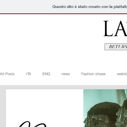
Questo sito è stato creato con la piatta
RETURN
All Posts
ITA
ENG
news
Fashion shows
webito
Art+Culture
Beauty
latestman
fashionvideo
b
Arte+Cultura
Editoriali
Webitorials
Video
Lat