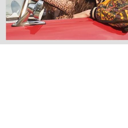
LATEST S.R.L.S.
P.IVA - CF 15126391000
REA Roma RM-1569553
Raimondo Scintu 78 street,
00173 Rome, Italy
06-86603422
Marta Forgione - president
hello.latestmagazine@gmail.com