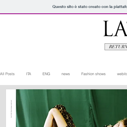
Questo sito è stato creato con la piatta
RETURN
All Posts
ITA
ENG
news
Fashion shows
webito
Art+Culture
Beauty
latestman
fashionvideo
b
Arte+Cultura
Editoriali
Webitorials
Video
Lat