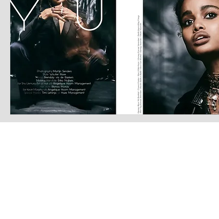
LATEST S.R.L.S.
P.IVA - CF 15126391000
REA Roma RM-1569553
Raimondo Scintu 78 street,
00173 Rome, Italy
06-86603422
Marta Forgione - president
hello.latestmagazine@gmail.com