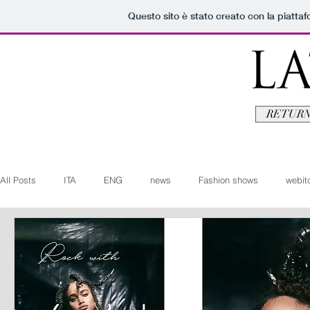
Questo sito è stato creato con la piatta
RETURN
All Posts
ITA
ENG
news
Fashion shows
webito
Art+Culture
Beauty
latestman
fashionvideo
b
Arte+Cultura
Editoriali
Webitorials
Video
Lat