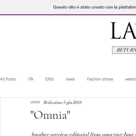
Questo sito è stato creato con la piattaf
RETURN
All Posts
ITA
ENG
news
Fashion shows
webito
Redazione
5 giu 2018
Art+Culture
Beauty
latestman
fashionvideo
b
"Omnia"
Arte+Cultura
Editoriali
Webitorials
Video
Lat
Another preview editorial from amazing June 