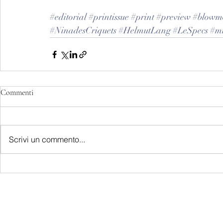
#editorial
#printissue
#print
#preview
#blowm
#NinadesCriquets
#HelmutLang
#LeSpecs
#mi
Commenti
Scrivi un commento...
LATEST S.R.L.S.
P.IVA - CF 15126391000
REA Roma RM-1569553
Raimondo Scintu 78 street,