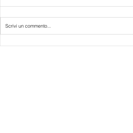
Scrivi un commento...
LATEST S.R.L.S.
P.IVA - CF 15126391000
REA Roma RM-1569553
Raimondo Scintu 78 street,
00173 Rome, Italy
06-86603422
Marta Forgione - president
hello.latestmagazine@gmail.com