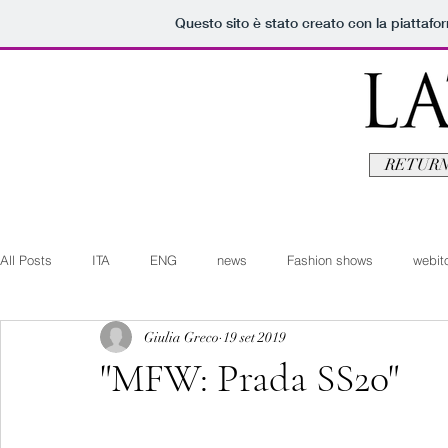
Questo sito è stato creato con la piattaf
RETURN
All Posts
ITA
ENG
news
Fashion shows
webito
Giulia Greco
19 set 2019
Art+Culture
Beauty
latestman
fashionvideo
b
"MFW: Prada SS20"
Arte+Cultura
Editoriali
Webitorials
Video
Lat