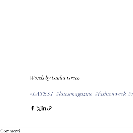
Words by Giulia Greco 
#LATEST
#latestmagazine
#fashionweek
#s
Commenti