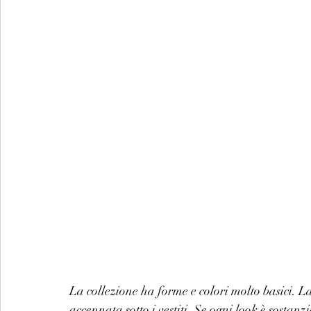
La collezione ha forme e colori molto basici. La
accennata sotto i vestiti. Se ogni look è sostanzi