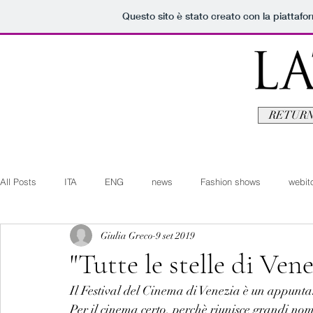
Questo sito è stato creato con la piattaf
RETURN
All Posts
ITA
ENG
news
Fashion shows
webito
Giulia Greco
9 set 2019
Art+Culture
Beauty
latestman
fashionvideo
b
"Tutte le stelle di Ven
Il Festival del Cinema di Venezia è un appunt
Arte+Cultura
Editoriali
Webitorials
Video
Lat
Per il cinema certo, perchè riunisce grandi nomi