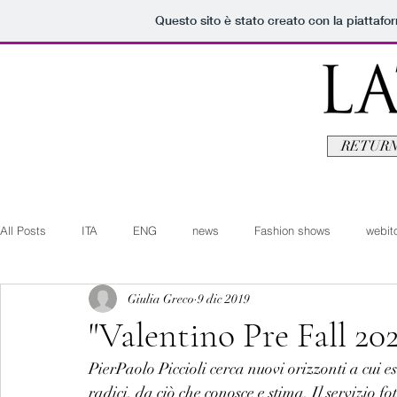
Questo sito è stato creato con la piattaf
RETURN
All Posts
ITA
ENG
news
Fashion shows
webito
Giulia Greco
9 dic 2019
Art+Culture
Beauty
latestman
fashionvideo
b
"Valentino Pre Fall 20
PierPaolo Piccioli cerca nuovi orizzonti a cui e
Arte+Cultura
Editoriali
Webitorials
Video
Lat
radici, da ciò che conosce e stima. Il servizio f