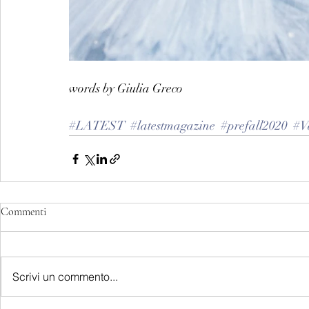
words by Giulia Greco
#LATEST
#latestmagazine
#prefall2020
#V
Commenti
Scrivi un commento...