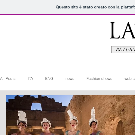
Questo sito è stato creato con la piatta
RETURN
All Posts
ITA
ENG
news
Fashion shows
webito
Art+Culture
Beauty
latestman
fashionvideo
b
Arte+Cultura
Editoriali
Webitorials
Video
Lat