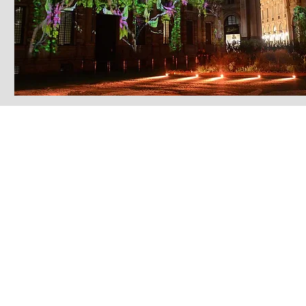
LATEST S.R.L.S.
P.IVA - CF 15126391000
REA Roma RM-1569553
Raimondo Scintu 78 street,
00173 Rome, Italy
06-86603422
Marta Forgione - president
hello.latestmagazine@gmail.com