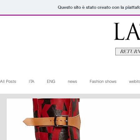
Questo sito è stato creato con la piatta
RETURN
All Posts
ITA
ENG
news
Fashion shows
webito
Art+Culture
Beauty
latestman
fashionvideo
b
Arte+Cultura
Editoriali
Webitorials
Video
Lat