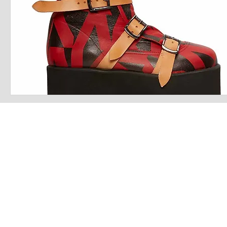
LATEST S.R.L.S.
P.IVA - CF 15126391000
REA Roma RM-1569553
Raimondo Scintu 78 street,
00173 Rome, Italy
06-86603422
Marta Forgione - president
hello.latestmagazine@gmail.com