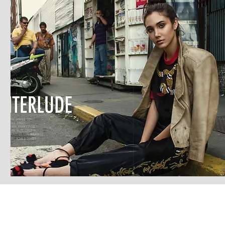
LATEST S.R.L.S.
P.IVA - CF 15126391000
REA Roma RM-1569553
Raimondo Scintu 78 street,