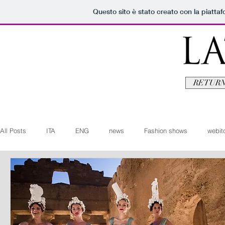
Questo sito è stato creato con la piatta
RETURN
All Posts
ITA
ENG
news
Fashion shows
webito
Art+Culture
Beauty
latestman
fashionvideo
b
Arte+Cultura
Editoriali
Webitorials
Video
Lat