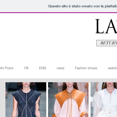
Questo sito è stato creato con la piatta
RETURN
All Posts
ITA
ENG
news
Fashion shows
webito
Art+Culture
Beauty
latestman
fashionvideo
b
Arte+Cultura
Editoriali
Webitorials
Video
Lat