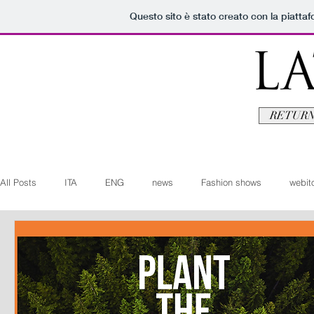
Questo sito è stato creato con la piatta
RETURN
All Posts
ITA
ENG
news
Fashion shows
webito
Art+Culture
Beauty
latestman
fashionvideo
b
Arte+Cultura
Editoriali
Webitorials
Video
Lat