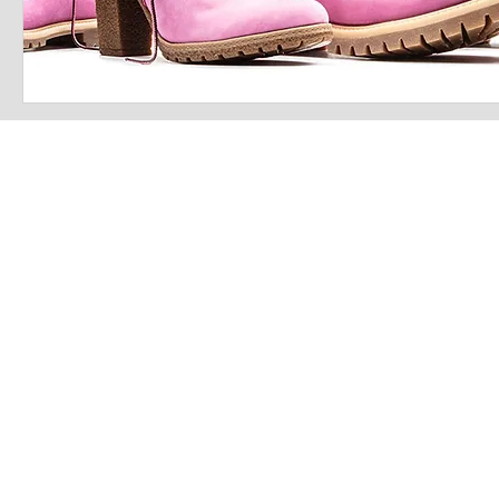
LATEST S.R.L.S.
P.IVA - CF 15126391000
REA Roma RM-1569553
Raimondo Scintu 78 street,
00173 Rome, Italy
06-86603422
Marta Forgione - president
hello.latestmagazine@gmail.com