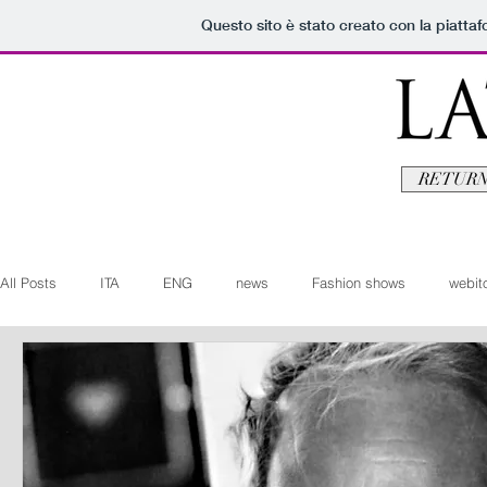
Questo sito è stato creato con la piatta
RETURN
All Posts
ITA
ENG
news
Fashion shows
webito
Art+Culture
Beauty
latestman
fashionvideo
b
Arte+Cultura
Editoriali
Webitorials
Video
Lat