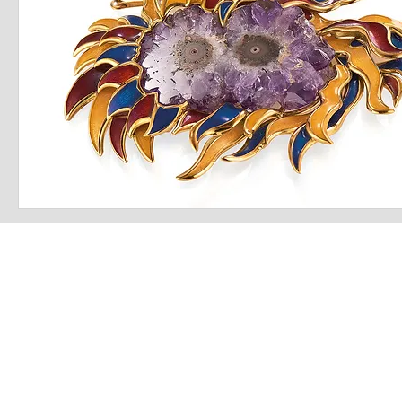
LATEST S.R.L.S.
P.IVA - CF 15126391000
REA Roma RM-1569553
Raimondo Scintu 78 street,
00173 Rome, Italy
06-86603422
Marta Forgione - president
hello.latestmagazine@gmail.com