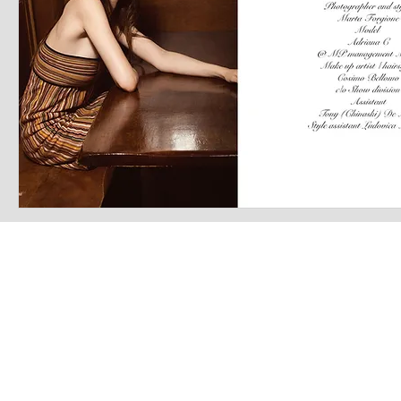
LATEST S.R.L.S.
P.IVA - CF 15126391000
REA Roma RM-1569553
Raimondo Scintu 78 street,
00173 Rome, Italy
06-86603422
Marta Forgione - president
hello.latestmagazine@gmail.com