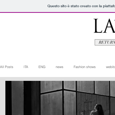
Questo sito è stato creato con la piatta
RETURN
All Posts
ITA
ENG
news
Fashion shows
webito
Art+Culture
Beauty
latestman
fashionvideo
b
Arte+Cultura
Editoriali
Webitorials
Video
Lat