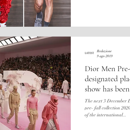
Redazione
9 ago 2019
Dior Men Pre-F
designated pla
show has bee
The next 3 December Di
pre- fall collection 20
of the international...