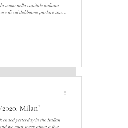
oda uomo nella capitale italiana
e cose di cui dobbiamo parlare sono
2020: Milan"
ended yesterday in the Italian
, and we must speek about a few