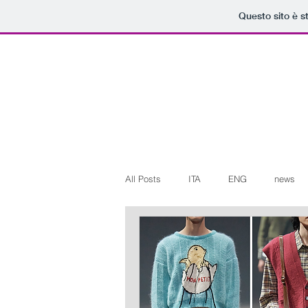
Questo sito è s
All Posts
ITA
ENG
news
Art+Culture
Beauty
latest
Arte+Cultura
Editoriali
Web