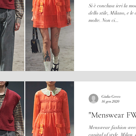
Si è conclusa ieri la m
dello stile, Milano, e l
molte. Non ci...
Giulia Greco
16 gen 2020
"Menswear FW
Menswear fashion week 
capital of style, Milan