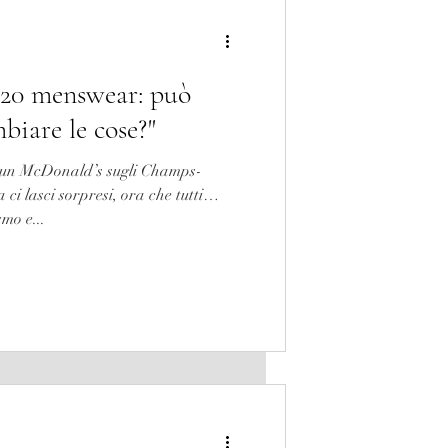
20 menswear: può
biare le cose?"
n un McDonald’s sugli Champs-
 ci lasci sorpresi, ora che tutti
mo e...