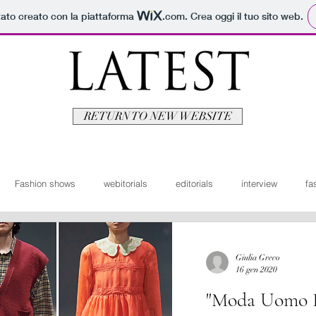
tato creato con la piattaforma
.com
. Crea oggi il tuo sito web.
RETURN TO NEW WEBSITE
Fashion shows
webitorials
editorials
interview
fa
man
fashionvideo
bridal
News ita
Travel
Moda
Giulia Greco
16 gen 2020
"Moda Uomo F
itorials
Video
Latest Uomo
Design
Bellezza
V