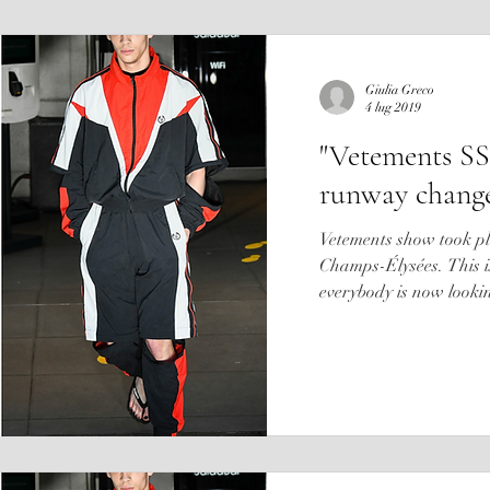
Giulia Greco
4 lug 2019
"Vetements SS
runway change
Vetements show took p
Champs-Élysées. This is 
everybody is now looking