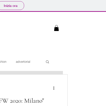
Inizia ora
shion
advertorial
Interviste
W 2020: Milano"
iaggi
Sfilate