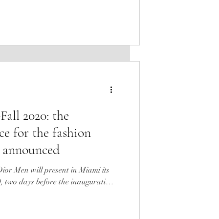
all 2020: the
ce for the fashion
n announced
or Men will present in Miami its
20, two days before the inauguration