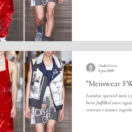
Giulia Greco
8 gen 2020
"Menswear FW
London opened men's f
been fulfilled once aga
veteran's names togethe